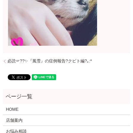
必読☞??✨『風雪』の症例報告?クピト編?｡:*
HOME
店舗案内
お悩み相談