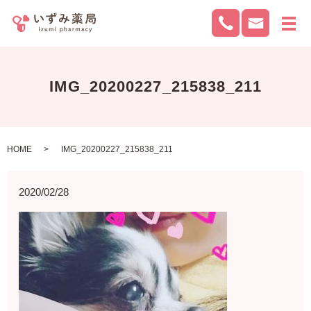
メ
IMG_20200227_215838_211
HOME
IMG_20200227_215838_211
2020/02/28