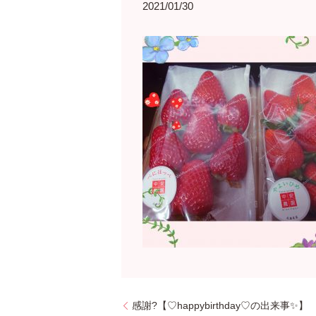
2021/01/30
感謝?【♡happybirthday♡の出来事✨】