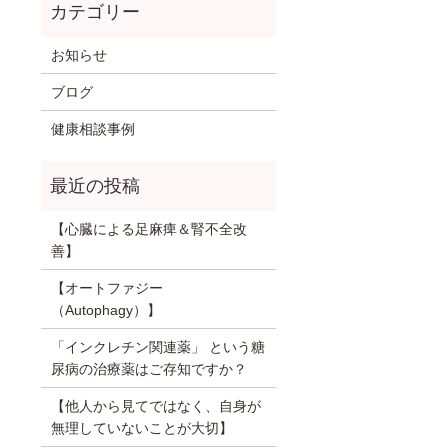
お知らせ
ブログ
健康相談事例
【心臓による足麻痺＆腎不全改
善】
【オートファジー
（Autophagy）】
「インクレチン関連薬」 という糖
尿病の治療薬はご存知ですか？
【他人から見てではなく、自身が
無理していないことが大切】