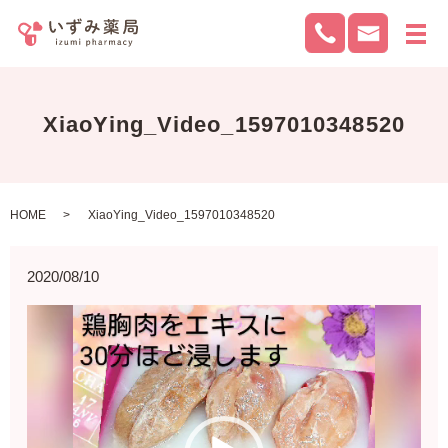
メ
XiaoYing_Video_1597010348520
HOME
XiaoYing_Video_1597010348520
2020/08/10
動
画
プ
レ
ー
ヤ
ー