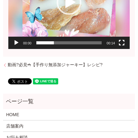
00:00
00:14
動画?必見➬【手作り無添加ジャーキー】レシピ?
HOME
店舗案内
お悩み相談