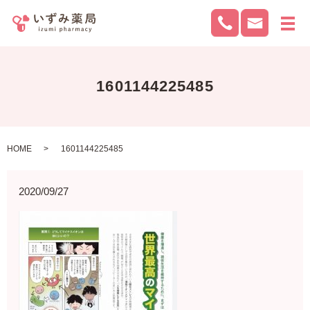
メ
1601144225485
HOME
1601144225485
2020/09/27