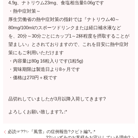
4.9g、ナトリウム23mg、食塩相当量0.06gです
・熱中症対策～
厚生労働省の熱中症対策の指針では『ナトリウム40～
80mg/100mlのスポーツドリンクまたは経口補水液など
を、20分～30分ごとにカップ1～2杯程度を摂取することが
望ましい』とされておりますので、これを目安に熱中症対
策にもご利用いただけます
・内容量は80g 16粒入りです(1粒5g)
・賞味期限は製造日より8ヶ月です
・価格は270円＋税です
品切れしていましたが3月以降入荷してきます?
よろしくお願い致します?｡:*
必読☞??✨『風雪』の症例報告?クピト編?｡:*
??✨いずみのお客様をお守りしている理由?