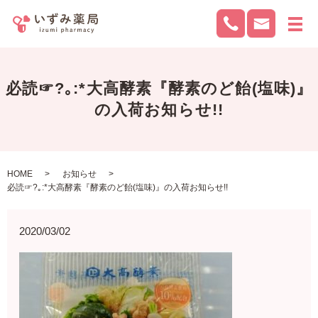
メ
必読☞?｡:*大高酵素『酵素のど飴(塩味)』
の入荷お知らせ!!
HOME
お知らせ
必読☞?｡:*大高酵素『酵素のど飴(塩味)』の入荷お知らせ!!
2020/03/02