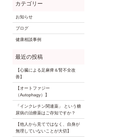
お知らせ
ブログ
健康相談事例
【心臓による足麻痺＆腎不全改
善】
【オートファジー
（Autophagy）】
「インクレチン関連薬」 という糖
尿病の治療薬はご存知ですか？
【他人から見てではなく、自身が
無理していないことが大切】