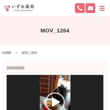
メ
MOV_1264
HOME
MOV_1264
2020/05/05
動
画
プ
レ
ー
ヤ
ー