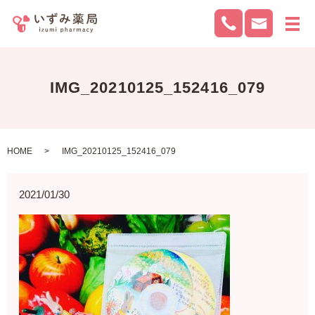
メ
IMG_20210125_152416_079
HOME
IMG_20210125_152416_079
2021/01/30