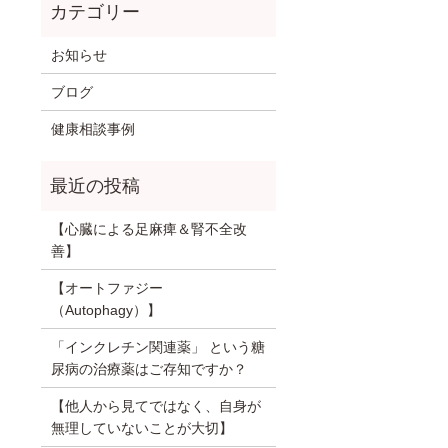
お知らせ
ブログ
健康相談事例
【心臓による足麻痺＆腎不全改
善】
【オートファジー
（Autophagy）】
「インクレチン関連薬」 という糖
尿病の治療薬はご存知ですか？
【他人から見てではなく、自身が
無理していないことが大切】