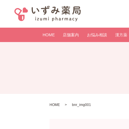
HOME
店舗案内
お悩み相談
漢方薬
HOME
bnr_img001