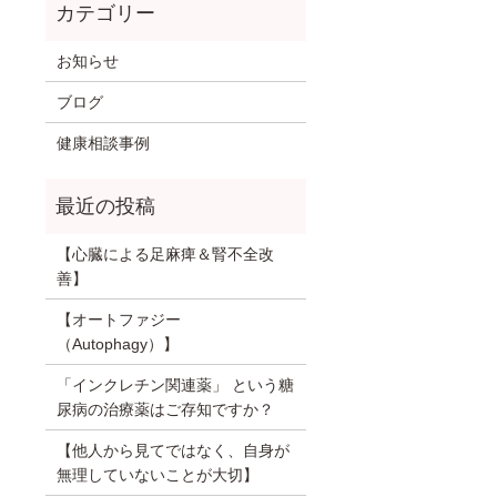
お知らせ
ブログ
健康相談事例
【心臓による足麻痺＆腎不全改
善】
【オートファジー
（Autophagy）】
「インクレチン関連薬」 という糖
尿病の治療薬はご存知ですか？
【他人から見てではなく、自身が
無理していないことが大切】