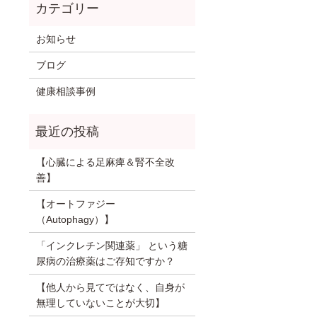
お知らせ
ブログ
健康相談事例
【心臓による足麻痺＆腎不全改
善】
【オートファジー
（Autophagy）】
「インクレチン関連薬」 という糖
尿病の治療薬はご存知ですか？
【他人から見てではなく、自身が
無理していないことが大切】