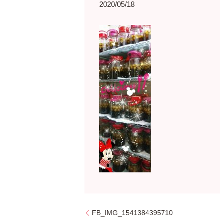
2020/05/18
FB_IMG_1541384395710