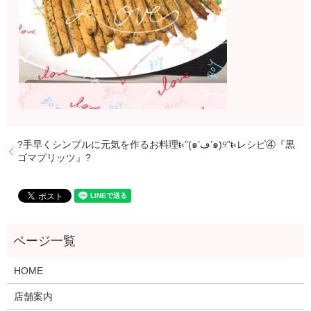
?手早くシンプルに元気を作るお料理ŧ‹”(๑’ڡ’๑)୨”ŧ‹レシピ④『黒
ゴマプリッツ』?
HOME
店舗案内