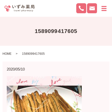
メ
1589099417605
HOME
1589099417605
2020/05/10