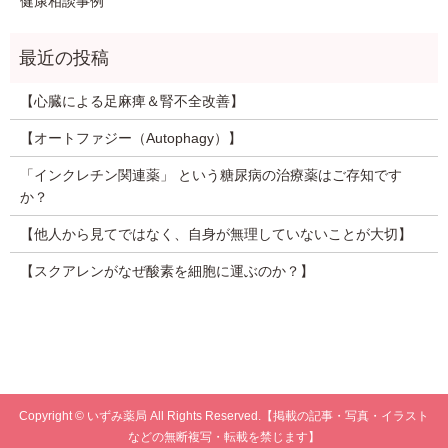
健康相談事例
【心臓による足麻痺＆腎不全改善】
【オートファジー（Autophagy）】
「インクレチン関連薬」 という糖尿病の治療薬はご存知です
か？
【他人から見てではなく、自身が無理していないことが大切】
【スクアレンがなぜ酸素を細胞に運ぶのか？】
Copyright © いずみ薬局 All Rights Reserved.【掲載の記事・写真・イラスト
などの無断複写・転載を禁じます】