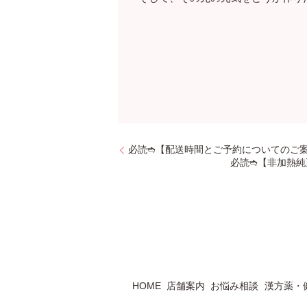
必読➬【配送時間とご予約についてのご
必読➬【非加熱純
HOME
店舗案内
お悩み相談
漢方薬・