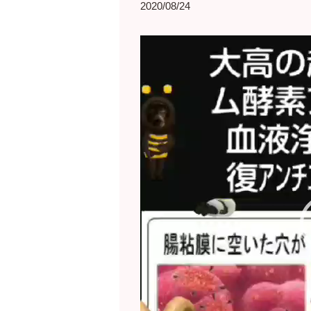
2020/08/24
動
画
プ
レ
ー
ヤ
ー