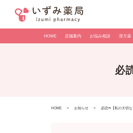
HOME
店舗案内
お悩み相談
漢方薬
必
HOME
お知らせ
必読➬【私の大切な