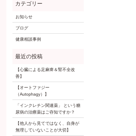
お知らせ
ブログ
健康相談事例
【心臓による足麻痺＆腎不全改
善】
【オートファジー
（Autophagy）】
「インクレチン関連薬」 という糖
尿病の治療薬はご存知ですか？
【他人から見てではなく、自身が
無理していないことが大切】