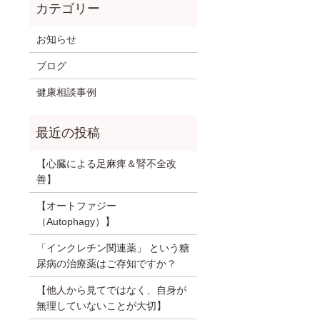
お知らせ
ブログ
健康相談事例
【心臓による足麻痺＆腎不全改
善】
【オートファジー
（Autophagy）】
「インクレチン関連薬」 という糖
尿病の治療薬はご存知ですか？
【他人から見てではなく、自身が
無理していないことが大切】