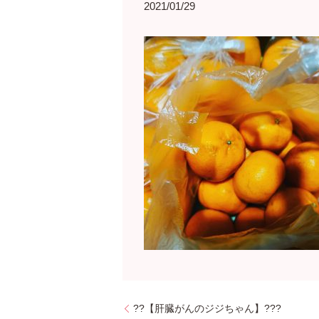
2021/01/29
??【肝臓がんのジジちゃん】???