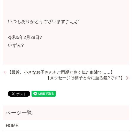
⁡⁡いつもありがとうございます(* ᴗ͈ˬᴗ͈)”
⁡令和5年2月28日?⁡
⁡いずみ?
【最近、小さなお子さんもご両親と良く似た血液で……】
【メッセージは猶予と今に至る鏡?です?】
HOME