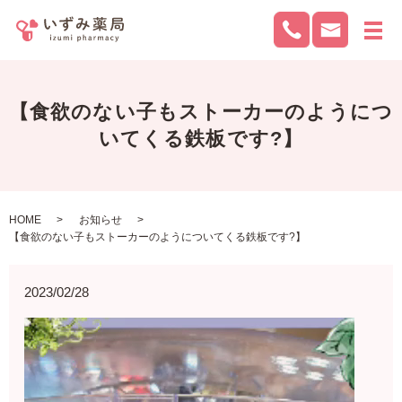
メ
【食欲のない子もストーカーのようにつ
いてくる鉄板です?】
HOME
お知らせ
【食欲のない子もストーカーのようについてくる鉄板です?】
2023/02/28
動
画
プ
レ
ー