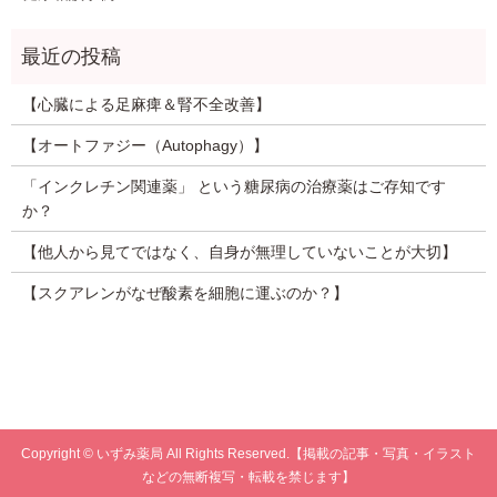
【心臓による足麻痺＆腎不全改善】
【オートファジー（Autophagy）】
「インクレチン関連薬」 という糖尿病の治療薬はご存知です
か？
【他人から見てではなく、自身が無理していないことが大切】
【スクアレンがなぜ酸素を細胞に運ぶのか？】
Copyright © いずみ薬局 All Rights Reserved.【掲載の記事・写真・イラスト
などの無断複写・転載を禁じます】