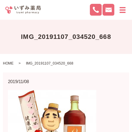
メ
IMG_20191107_034520_668
HOME
IMG_20191107_034520_668
2019/11/08