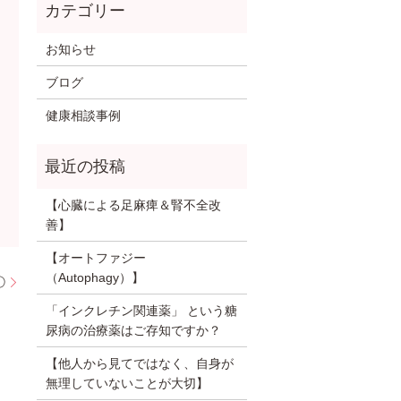
お知らせ
ブログ
健康相談事例
【心臓による足麻痺＆腎不全改
善】
【オートファジー
（Autophagy）】
①
「インクレチン関連薬」 という糖
尿病の治療薬はご存知ですか？
【他人から見てではなく、自身が
無理していないことが大切】