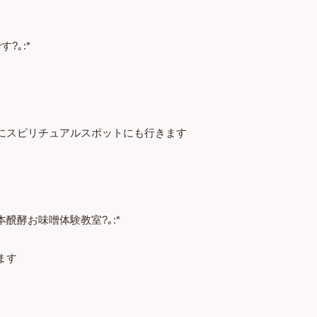
?｡:*
にスピリチュアルスポットにも行きます
醗酵お味噌体験教室?｡:*
ます