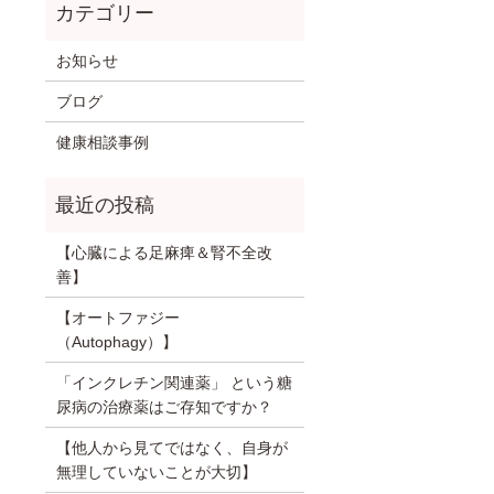
お知らせ
ブログ
健康相談事例
【心臓による足麻痺＆腎不全改
善】
【オートファジー
（Autophagy）】
「インクレチン関連薬」 という糖
尿病の治療薬はご存知ですか？
【他人から見てではなく、自身が
無理していないことが大切】