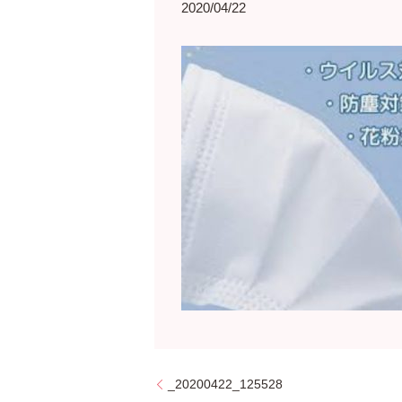
2020/04/22
_20200422_125528