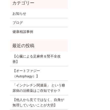
お知らせ
ブログ
健康相談事例
【心臓による足麻痺＆腎不全改
善】
【オートファジー
（Autophagy）】
「インクレチン関連薬」 という糖
尿病の治療薬はご存知ですか？
【他人から見てではなく、自身が
無理していないことが大切】