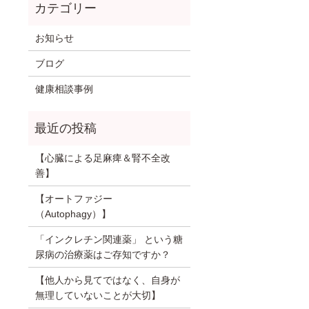
お知らせ
ブログ
健康相談事例
【心臓による足麻痺＆腎不全改
善】
【オートファジー
（Autophagy）】
「インクレチン関連薬」 という糖
尿病の治療薬はご存知ですか？
【他人から見てではなく、自身が
無理していないことが大切】