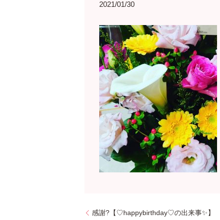
2021/01/30
感謝?【♡happybirthday♡の出来事✨】