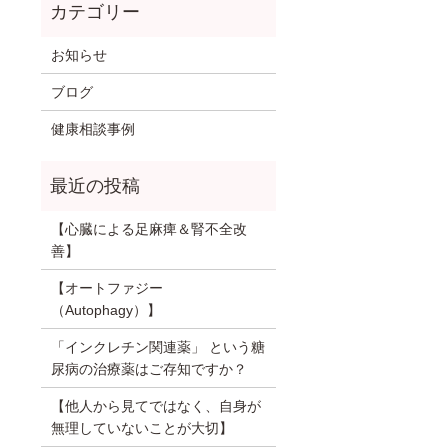
お知らせ
ブログ
健康相談事例
【心臓による足麻痺＆腎不全改
善】
【オートファジー
（Autophagy）】
「インクレチン関連薬」 という糖
尿病の治療薬はご存知ですか？
【他人から見てではなく、自身が
無理していないことが大切】