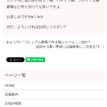
シンプルに塩のみの赤シソ梅、ハチミツ梅、プレミアム酵
素梅など作り分けても良いですよ
お楽しみです٩(๑❛ᴗ❛๑)۶
ぜひ、よろしければお試しください?
きゅう?の『プレミアム酵素で作る梅ジャーム』ご紹介?
必読➬【暑い季節には脳梗塞にご注意を?】
HOME
店舗案内
お悩み相談