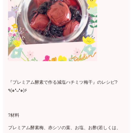
『プレミアム酵素で作る減塩ハチミツ梅干』のレシピ?
٩(๑❛ᴗ❛๑)۶
?材料
プレミアム酵素梅、赤シソの葉、お塩、お酢(若しくは、