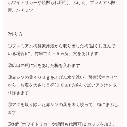
ホワイトリカーや焼酎も代用可)、ふげん、プレミアム酵
素、ハチミツ
?作り方
①プレミアム梅酵素原液から取り出した梅(固くしぼんで
いる場合)に、竹串で４～５ヵ所、穴をあけます
②広口の瓶に穴をあけた梅を入れます
③赤シソの葉４００ｇをふげん水で洗い、酵素活性させて
から、お塩を大さじ５杯(９０ｇ)で揉んで黒いアク汁を取
り除きます
④アクを取り除いた赤シソの葉を固く絞って、梅にまぶし
ます
⑤お酢(ホワイトリカーや焼酎も代用可)２カップを加え、