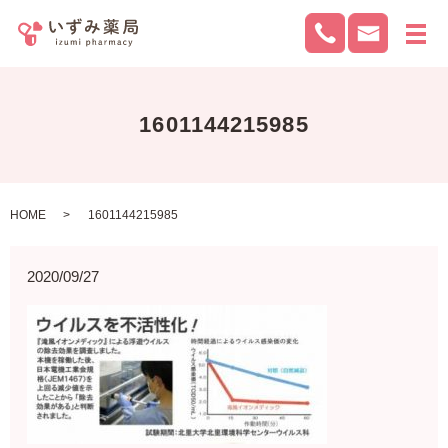
メ
1601144215985
HOME
1601144215985
2020/09/27