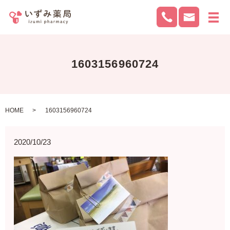
メ
1603156960724
HOME
1603156960724
2020/10/23