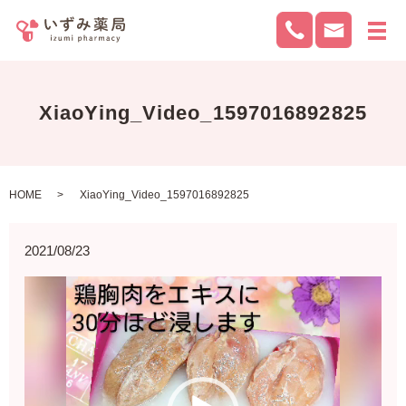
メ
XiaoYing_Video_1597016892825
HOME
XiaoYing_Video_1597016892825
2021/08/23
動
画
プ
レ
ー
ヤ
ー