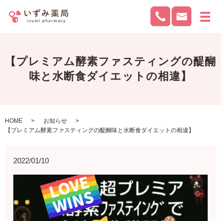
メ
【プレミアム酵素ファスティングの醍醐
味と水断食ダイエットの相違】
HOME
お知らせ
【プレミアム酵素ファスティングの醍醐味と水断食ダイエットの相違】
2022/01/10
動
画
プ
レ
ー