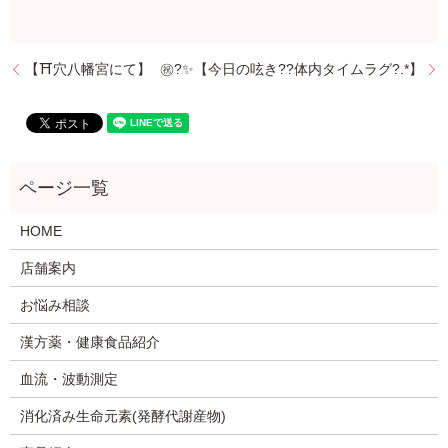
【⛩️穴八幡宮にて】
㊗️?✨【今日の呟き??体内タイムラグ?.*】
HOME
店舗案内
お悩み相談
漢方薬・健康食品紹介
血流・波動測定
消化済み生命元素(発酵代謝産物)