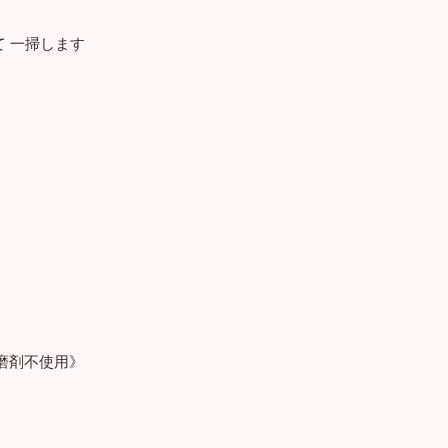
て 一掃します
磨剤不使用》