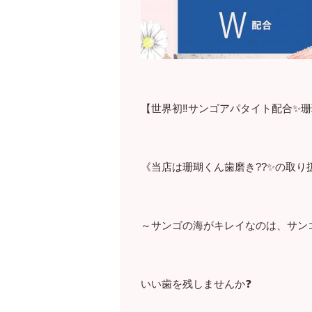
【世界初‼️サンゴアパタイト配合✨珊
《当店は珊瑚くん歯磨き??✨の取り
～サンゴの海がキレイなのは、サン
いい歯を残しませんか❓