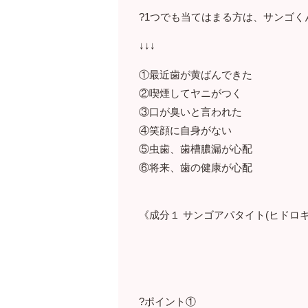
?1つでも当てはまる方は、サンゴく
↓↓↓
①最近歯が黄ばんできた
②喫煙してヤニがつく
③口が臭いと言われた
④笑顔に自身がない
⑤虫歯、歯槽膿漏が心配
⑥将来、歯の健康が心配
《成分１ サンゴアパタイト(ヒドロキ
?ポイント①