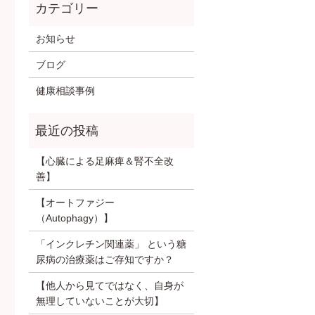
お知らせ
ブログ
健康相談事例
【心臓による足麻痺＆腎不全改
善】
【オートファジー
（Autophagy）】
「インクレチン関連薬」 という糖
尿病の治療薬はご存知ですか？
【他人から見てではなく、自身が
無理していないことが大切】