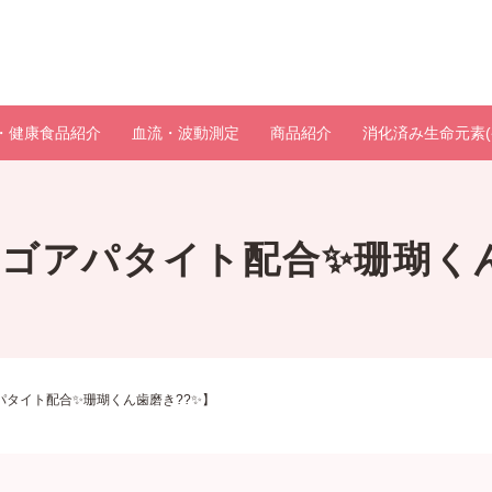
・健康食品紹介
血流・波動測定
商品紹介
消化済み生命元素(
ンゴアパタイト配合✨珊瑚く
アパタイト配合✨珊瑚くん歯磨き??✨】