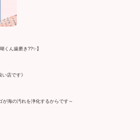
瑚くん歯磨き??✨】
扱い店です》
ゴが海の汚れを浄化するからです～