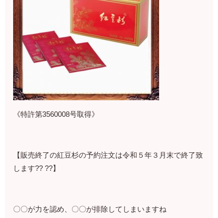
《特許第3560008号取得》
【販売終了の紅豆杉の予約注文は令和５年３月末で終了致
します?? ??】
〇〇が力を認め、〇〇が排除してしまいますね