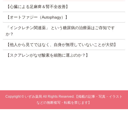
【心臓による足麻痺＆腎不全改善】
【オートファジー（Autophagy）】
「インクレチン関連薬」 という糖尿病の治療薬はご存知です
か？
【他人から見てではなく、自身が無理していないことが大切】
【スクアレンがなぜ酸素を細胞に運ぶのか？】
Copyright © いずみ薬局 All Rights Reserved.【掲載の記事・写真・イラスト
などの無断複写・転載を禁じます】