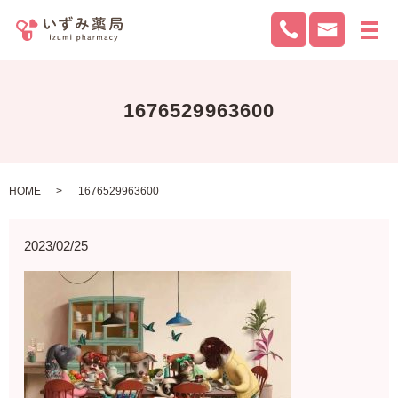
メ
1676529963600
HOME
1676529963600
2023/02/25