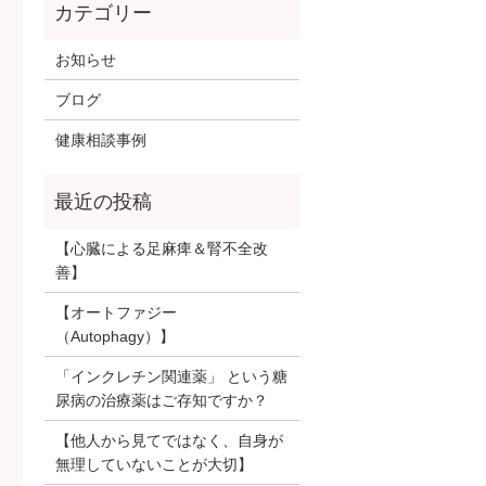
お知らせ
ブログ
健康相談事例
【心臓による足麻痺＆腎不全改
善】
【オートファジー
（Autophagy）】
「インクレチン関連薬」 という糖
尿病の治療薬はご存知ですか？
【他人から見てではなく、自身が
無理していないことが大切】