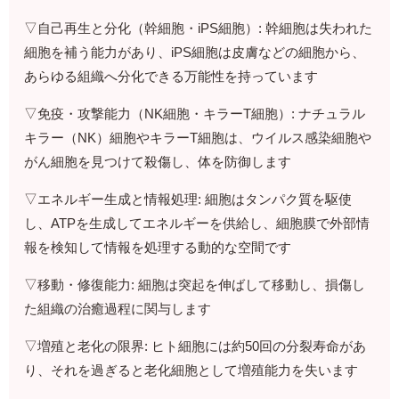
▽自己再生と分化（幹細胞・iPS細胞）: 幹細胞は失われた
細胞を補う能力があり、iPS細胞は皮膚などの細胞から、
あらゆる組織へ分化できる万能性を持っています
▽免疫・攻撃能力（NK細胞・キラーT細胞）: ナチュラル
キラー（NK）細胞やキラーT細胞は、ウイルス感染細胞や
がん細胞を見つけて殺傷し、体を防御します
▽エネルギー生成と情報処理: 細胞はタンパク質を駆使
し、ATPを生成してエネルギーを供給し、細胞膜で外部情
報を検知して情報を処理する動的な空間です
▽移動・修復能力: 細胞は突起を伸ばして移動し、損傷し
た組織の治癒過程に関与します
▽増殖と老化の限界: ヒト細胞には約50回の分裂寿命があ
り、それを過ぎると老化細胞として増殖能力を失います