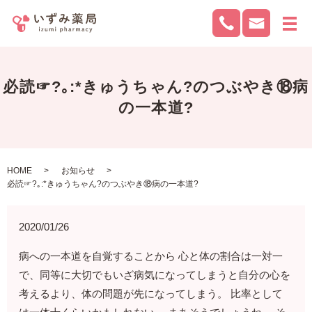
メ
必読☞?｡:*きゅうちゃん?のつぶやき⑱病
の一本道?
HOME
お知らせ
必読☞?｡:*きゅうちゃん?のつぶやき⑱病の一本道?
2020/01/26
病への一本道を自覚することから 心と体の割合は一対一
で、同等に大切でもいざ病気になってしまうと自分の心を
考えるより、体の問題が先になってしまう。 比率として