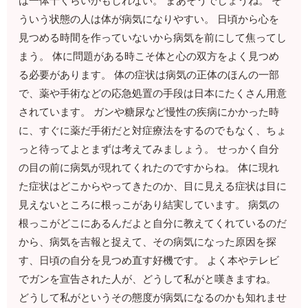
は一体十くらいかもしれない。 まあそうでしょうね。 そ
ういう状態の人は体が病気になりやすい。 日頃から心を
見つめる時間を作っていないから病気を前にして焦ってし
まう。 体に問題がある時こそ体と心の双方をよく見つめ
る必要があります。 体の症状は病気の正体のほんの一部
で、薬や手術などの応急処置の手段は日本にたくさん用意
されています。 ガンや糖尿など慢性の疾病にかかった時
に、すぐに薬だ手術だと対症療法をするのでもなく、ちょ
っと待ってよとまずは考えてみましょう。 せっかく自分
の目の前に病気が現れてくれたのですからね。 体に現れ
た症状はどこからやってきたのか、目に見える症状は目に
見えないところに根っこがあり結実しています。 病気の
根っこがどこにあるんだよと自分に教えてくれているのだ
から、病気を吉報と捉えて、その病気になった原因を探
す、日頃の自分を見つめ直す好機です。 よく本やテレビ
でガンを宣告された人が、どうして私がと嘆きますね。
どうして私がというその態度が病気になるのかも知れませ