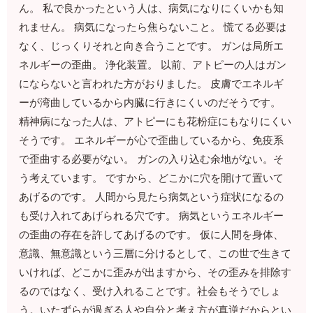
ん。 私で良かったという人は、病気になりにくいかも知
れません。 病気になったら焦らないこと。 慌てる必要は
なく、じっくりそれと向き合うことです。 ガンは局所エ
ネルギーの歪曲。 浄化装置。 以前、アトピーの人はガン
にならないと言われた方がおりました。 皮膚でエネルギ
ーが湾曲しているから内臓に行きにくいのだそうです。
精神病になった人は、アトピーにも花粉症にもなりにくい
そうです。 エネルギーが心で歪曲しているから、免疫系
で歪曲する必要がない。 ガンの入り込む余地がない。そ
う考えています。 ですから、どこかに穴を開けて置いて
あげるのです。 人間から見たら病気という症状になるの
も受け入れてあげられる穴です。 病気というエネルギー
の歪曲の存在を許してあげるのです。 仮に人間を身体、
意識、無意識という三層に分けるとして、この世で生きて
いければ、どこかに歪みが出ますから、その歪みを排除す
るのではなく、受け入れることです。社会もそうでしょ
う。いたずらが過ぎる人や自分と考え方が真逆だからとい