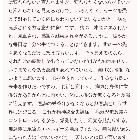
は変わらないと言われますが、変わりたくない方が多いか
ら変わらないと見えるだけで。 いろんなメッセージを受
けて対応していく内に変わらない方はいないかと。 病を
克服される方は意外に多いです。 病の一本道に気が付か
れ、見直され、感謝を継続され今があるように。 穏やか
な毎日は自分の手でつくることはできます。 世の中の先
を悪くなるだけに想う方もいます。 そう見えるのなら、
それだけの感動しか出会っていないだけかも知れません。
いつまでも今ある感謝を忘れずにいたら、開けない闇はな
いように想います。 心が今を作っている。 作るなら良い
未来を作りたいですね。 お話は変わり。 病気は身体に栄
養分があるから体に向かい、体に栄養分が無くなると意識
に迎えます。 意識の栄養分がなくなると無意識という世
界にはびこる。 これが精神統合失調症。 病気が無意識を
コントロールするから、爆発したり、幻覚を見たりする。
無意識は永遠のエネルギーの場所ですから、無意識が病気
になった人は心地いいのです。 苦しいとは口で言います