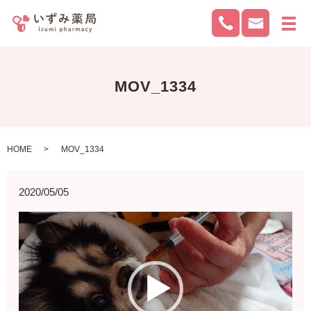
メ
MOV_1334
HOME
MOV_1334
2020/05/05
動
画
プ
レ
ー
ヤ
ー