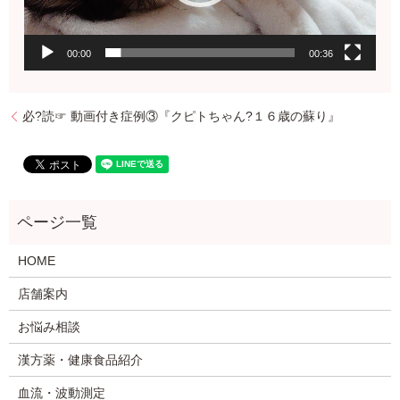
00:00
00:36
必?読☞ 動画付き症例③『クピトちゃん?１６歳の蘇り』
HOME
店舗案内
お悩み相談
漢方薬・健康食品紹介
血流・波動測定