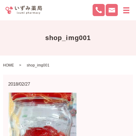
メ
shop_img001
HOME
shop_img001
2018/02/27