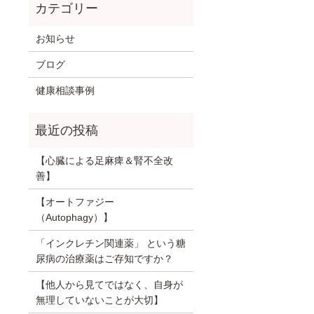
お知らせ
ブログ
健康相談事例
【心臓による足麻痺＆腎不全改
善】
【オートファジー
（Autophagy）】
「インクレチン関連薬」 という糖
尿病の治療薬はご存知ですか？
【他人から見てではなく、自身が
無理していないことが大切】