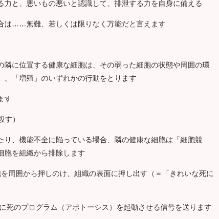
る力と、悪いもの悪いと認識して、排泄する力を自身に備える
合は……無難、若しくは限りなく万能だと言えます
の隣に位置する健康な細胞は、その弱った細胞の状態や周囲の環
」、「増殖」のいずれかの行動をとります
ます
殺す）
たり、機能不全に陥っている場合、隣の健康な細胞は「細胞競
細胞を組織から排除します
細胞を周囲から押しのけ、組織の表面に押し出す（＝「きれいな死に
胞に死のプログラム（アポトーシス）を起動させる信号を送ります