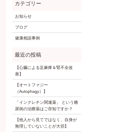
お知らせ
ブログ
健康相談事例
【心臓による足麻痺＆腎不全改
善】
【オートファジー
（Autophagy）】
「インクレチン関連薬」 という糖
尿病の治療薬はご存知ですか？
【他人から見てではなく、自身が
無理していないことが大切】