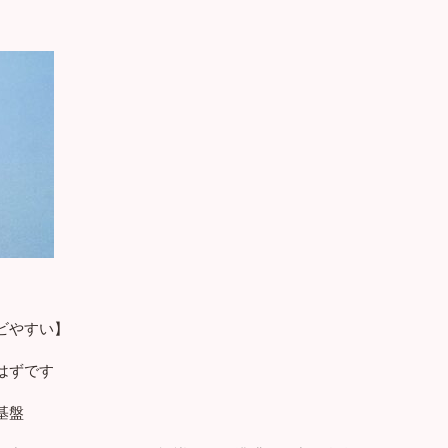
ビやすい】
はずです
基盤