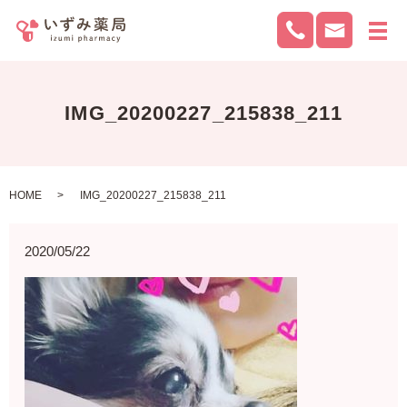
メ
IMG_20200227_215838_211
HOME
IMG_20200227_215838_211
2020/05/22