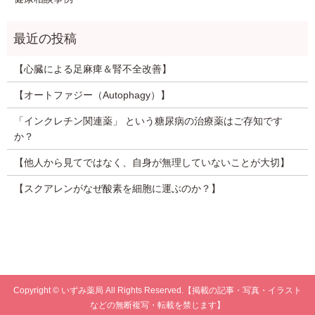
【心臓による足麻痺＆腎不全改善】
【オートファジー（Autophagy）】
「インクレチン関連薬」 という糖尿病の治療薬はご存知です
か？
【他人から見てではなく、自身が無理していないことが大切】
【スクアレンがなぜ酸素を細胞に運ぶのか？】
Copyright © いずみ薬局 All Rights Reserved.【掲載の記事・写真・イラスト
などの無断複写・転載を禁じます】