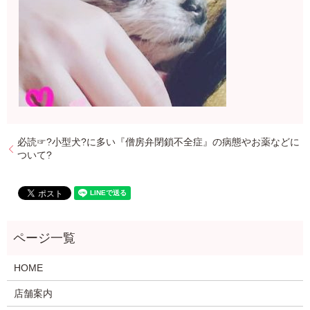
必読☞?小型犬?に多い『僧房弁閉鎖不全症』の病態やお薬などに
ついて?
HOME
店舗案内