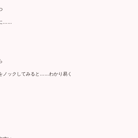
つ
に……
ら
をノックしてみると……わかり易く