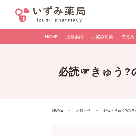
HOME
店舗案内
お悩み相談
漢方薬
必読☞きゅう?
HOME
お知らせ
必読☞きゅう?の呟