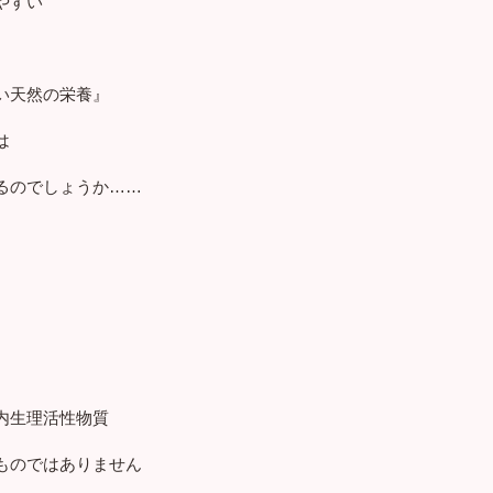
やすい
い天然の栄養』
は
るのでしょうか……
内生理活性物質
ものではありません