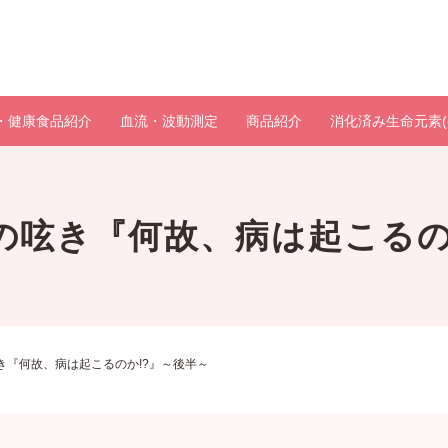
・健康食品紹介
血流・波動測定
商品紹介
消化済み生命元素(
の呟き『何故、病は起こるの
き『何故、病は起こるのか!?』～後半～