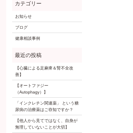
お知らせ
ブログ
健康相談事例
【心臓による足麻痺＆腎不全改
善】
【オートファジー
（Autophagy）】
「インクレチン関連薬」 という糖
尿病の治療薬はご存知ですか？
【他人から見てではなく、自身が
無理していないことが大切】