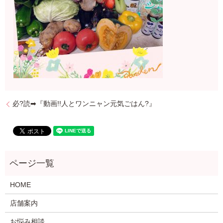
必?読➡『動画!!人とワンニャン元気ごはん?』
HOME
店舗案内
お悩み相談