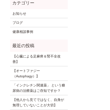
お知らせ
ブログ
健康相談事例
【心臓による足麻痺＆腎不全改
善】
【オートファジー
（Autophagy）】
「インクレチン関連薬」 という糖
尿病の治療薬はご存知ですか？
【他人から見てではなく、自身が
無理していないことが大切】