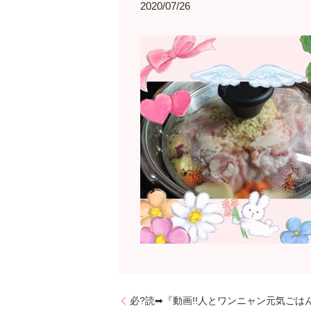
2020/07/26
必?読➡『動画!!人とワンニャン元気ごは