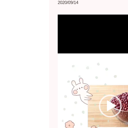
2020/09/14
動
画
プ
レ
ー
ヤ
ー