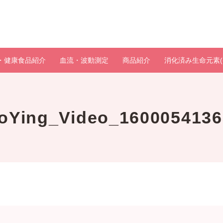
・健康食品紹介
血流・波動測定
商品紹介
消化済み生命元素(
aoYing_Video_1600054136