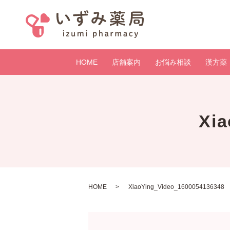
HOME
店舗案内
お悩み相談
漢方薬
Xi
HOME
XiaoYing_Video_1600054136348