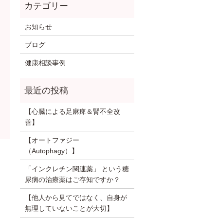
お知らせ
ブログ
健康相談事例
【心臓による足麻痺＆腎不全改
善】
【オートファジー
（Autophagy）】
「インクレチン関連薬」 という糖
尿病の治療薬はご存知ですか？
【他人から見てではなく、自身が
無理していないことが大切】