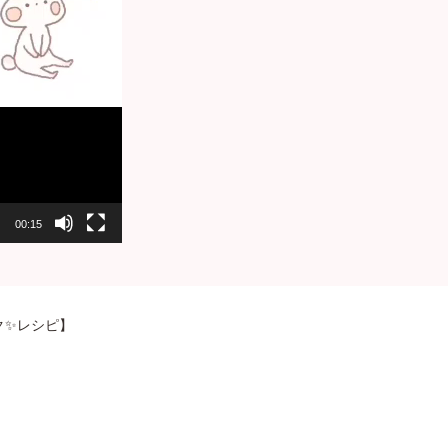
00:15
ク✨レシピ】