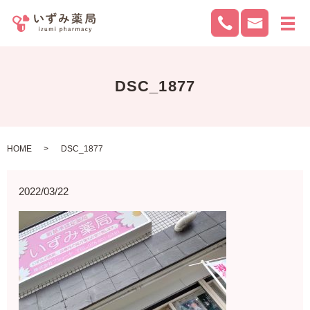
メ
DSC_1877
HOME
DSC_1877
2022/03/22