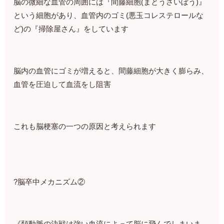
脳の微細な血管の周囲には『間藤細胞(まとうさいぼう)』
という細胞があり、血管内のゴミ(悪玉コレステロールな
ど)の『掃除屋さん』をしています
脳内の血管にゴミが増えると、間藤細胞が大きく膨らみ、
血管を圧迫して血流をし阻害
これも脳梗塞の一つの原因と考えられます
?脳卒中メカニズム②
《頚動脈の決戦は強い血流によって脳に飛んでしまいま