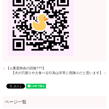
【⚠️重度肺炎の回復???】
【犬の穴掘りや土食べる行為は非常に危険⚠️だと思います】⁡