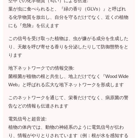
空中での化学物質（匂い）による伝達:
葉が虫に食べられると、『緑の香り（GLVs）』と呼ばれ
る化学物質を放出し、自分を守るだけでなく、近くの植物
にも『危険』を伝えます
この信号を受け取った植物は、虫が嫌がる成分を生成した
り、天敵を呼び寄せる香りを分泌したりして防御態勢をと
ります
地下ネットワークでの情報交換:
菌根菌が植物の根と共生し、地上だけでなく『Wood Wide
Web』と呼ばれる広大な地下ネットワークを形成します
このネットワークを通じて、栄養だけでなく、病原菌の警
告などの情報も伝達されます
電気信号と超音波:
植物の体内では、動物の神経系のように電気信号が伝わ
り、情報がやりとりされています（例：根が水を感知する