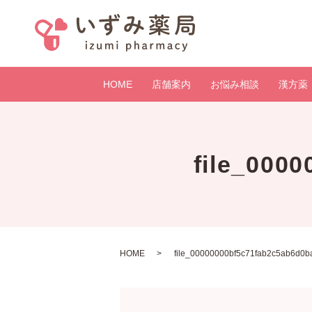
HOME
店舗案内
お悩み相談
漢方薬
file_000
HOME
file_00000000bf5c71fab2c5ab6d0b