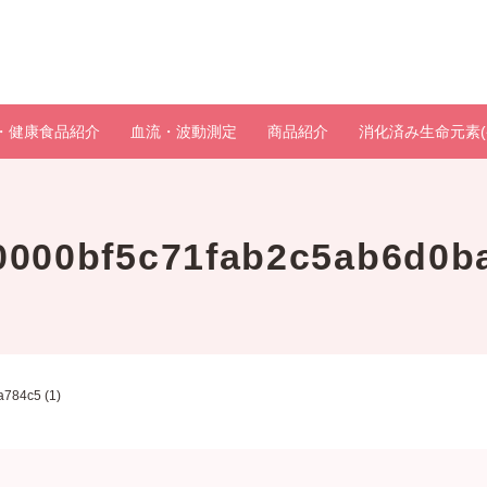
・健康食品紹介
血流・波動測定
商品紹介
消化済み生命元素(
00000bf5c71fab2c5ab6d0ba
a784c5 (1)