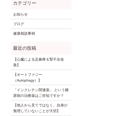
お知らせ
ブログ
健康相談事例
【心臓による足麻痺＆腎不全改
善】
【オートファジー
（Autophagy）】
「インクレチン関連薬」 という糖
尿病の治療薬はご存知ですか？
【他人から見てではなく、自身が
無理していないことが大切】