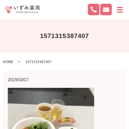
メ
1571315387407
HOME
1571315387407
2019/10/17