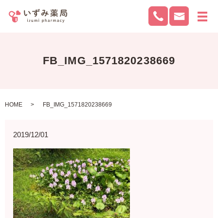
メ
FB_IMG_1571820238669
HOME
FB_IMG_1571820238669
2019/12/01