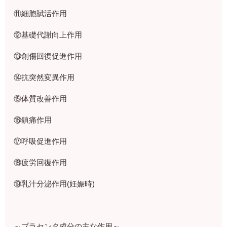
⑪細胞賦活作用
⑫基礎代謝向上作用
⑬創傷回復促進作用
⑭抗突然変異作用
⑮体質改善作用
⑯鎮痛作用
⑰呼吸促進作用
⑱疲労回復作用
⑲乳汁分泌作用(妊娠時)
～プラセンタ成分の主な作用～