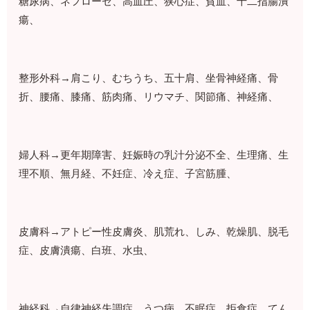
糖尿病、ネフローゼ、高血圧、狭心症、貧血、十二指腸潰
瘍、
整形外科→肩こり、むちうち、五十肩、坐骨神経痛、骨
折、腰痛、膝痛、筋肉痛、リウマチ、関節痛、神経痛、
婦人科→更年期障害、妊娠時の乳汁分泌不全、生理痛、生
理不順、無月経、不妊症、冷え症、子宮筋腫、
皮膚科→アトピー性皮膚炎、肌荒れ、しみ、乾燥肌、脱毛
症、皮膚潰瘍、白班、水虫、
神経科→自律神経失調症、うつ病、不眠症、拒食症、てん