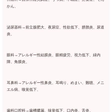
かん、
泌尿器科→前立腺肥大、夜尿症、性欲低下、膀胱炎、尿道
炎、
眼科→アレルギー性結膜炎、眼精疲労、視力低下、緑内
障、角膜炎、
耳鼻科→アレルギー性鼻炎、耳鳴り、めまい、難聴、メニ
エル病、嗅覚低下、
歯科口腔科→歯槽膿漏、味覚低下、口内炎、舌炎、