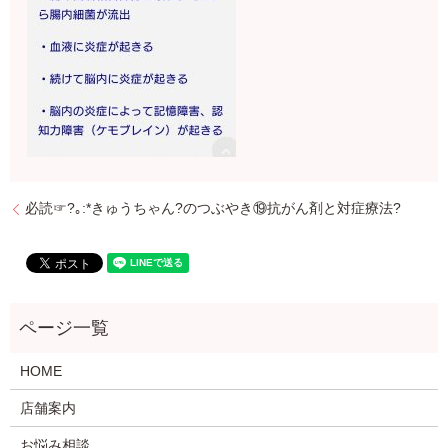
必読☞?｡:*きゅうちゃん?のつぶやき⑲抗がん剤と対症療法?
HOME
店舗案内
お悩み相談